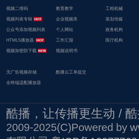
视频二维码
教育教学
工程机械
视频列表专辑
企业视频库
策划传媒
公众号添加视频列表
个人网站
政务机构
HTML5播放器
工作汇报
医疗机构
视频加密防下载
视频说明书
无广告视频存储
酷播云工单提交
全终端适配播放器
酷播，让传播更生动 / 
2009-2025(C)Powered by
w