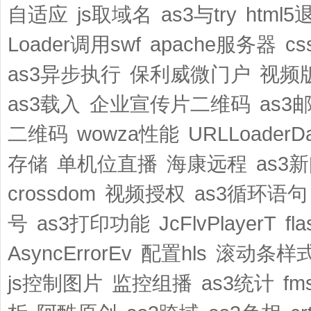
自适应
js取域名
as3与try
html
Loader调用swf
apache服务器
c
as3异步执行
保利威微门户
视频
as3载入
企业宣传片二维码
as3
二维码
wowza性能
URLLoaderDa
存储
单机位直播
海康远程
as3
crossdom
视频授权
as3循环语句
号
as3打印功能
JcFlvPlayerT
f
AsyncErrorEv
配置hls
滚动条样
js控制图片
监控组播
as3统计
f