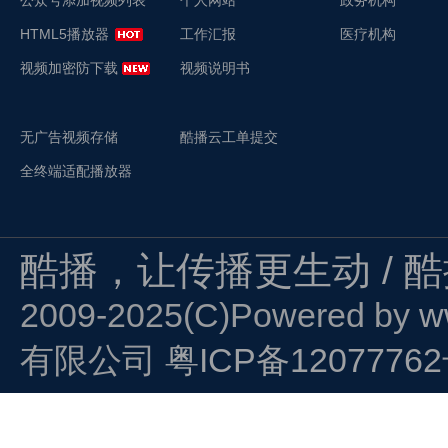
公众号添加视频列表
个人网站
政务机构
HTML5播放器
工作汇报
医疗机构
视频加密防下载
视频说明书
无广告视频存储
酷播云工单提交
全终端适配播放器
酷播，让传播更生动 / 
2009-2025(C)Powered by
w
有限公司
粤ICP备1207776