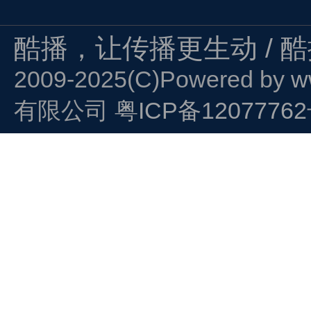
酷播，让传播更生动 / 
2009-2025(C)Powered by
w
有限公司
粤ICP备1207776