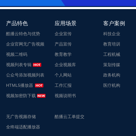
产品特色
应用场景
客户案例
酷播云特色与优势
企业宣传
科技企业
企业官网无广告视频
产品宣传
教育培训
视频二维码
教育教学
工程机械
视频列表专辑
企业视频库
策划传媒
公众号添加视频列表
个人网站
政务机构
HTML5播放器
工作汇报
医疗机构
视频加密防下载
视频说明书
无广告视频存储
酷播云工单提交
全终端适配播放器