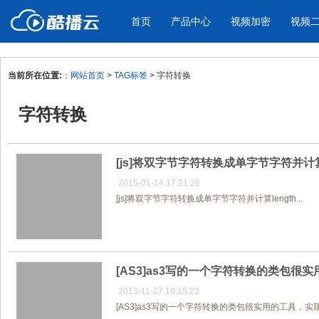
首页
产品中心
视频加密
视频
当前所在位置:
：
网站首页
>
TAG标签
> 字符转换
产品与新功能
应用场景
字符转换
视频加密防下载防录屏
酷播云 | 
企业宣传
产品宣传
教学课程全终端视频加密
免费稳定无广
企业视频宣传，提升企业形象
通过视频来展示产
防下载/防盗录/防录屏/防篡改
帮助企业视频
色
[js]将双字节字符转换成单字节字符并计算l
2015-01-14 17:21:26
[js]将双字节字符转换成单字节字符并计算length...
个人网站
工作汇报
为个人网站、博客论坛，添加视频
工作场景的工作汇
内容
年会节目
[AS3]as3写的一个字符转换的类包很
2013-11-27 10:15:23
[AS3]as3写的一个字符转换的类包很实用的工具，实现