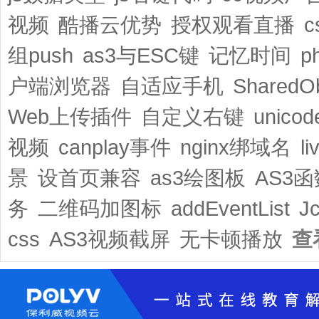
视频
酷播云优势
授权观看直播
组push
as3与ESC键
记忆时间
p
户端浏览器
自适应手机
SharedOb
Web上传插件
自定义右键
unico
视频
canplay事件
nginx绑域名
l
景
设首页兼容
as3绘图板
AS3函
务
二维码加图标
addEventList
J
css
AS3视频截屏
无卡顿播放
查