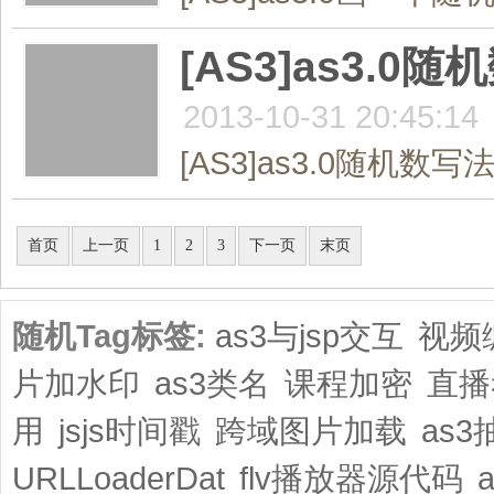
[AS3]as3.
2013-10-31 20:45:14
[AS3]as3.0随机数写
共3页/27条
首页
上一页
1
2
3
下一页
末页
随机Tag标签:
as3与jsp交互
视频
片加水印
as3类名
课程加密
直播
用
jsjs时间戳
跨域图片加载
as
URLLoaderDat
flv播放器源代码