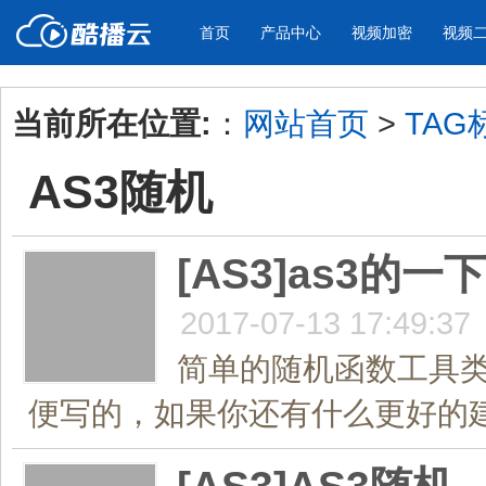
首页
产品中心
视频加密
视频
当前所在位置:
：
网站首页
>
TAG
产品与新功能
应用场景
AS3随机
视频加密防下载防录屏
酷播云 | 
企业宣传
产品宣传
教学课程全终端视频加密
免费稳定无广
企业视频宣传，提升企业形象
通过视频来展示产
防下载/防盗录/防录屏/防篡改
帮助企业视频
色
[AS3]as3
2017-07-13 17:49:37
个人网站
工作汇报
为个人网站、博客论坛，添加视频
工作场景的工作汇
简单的随机函数工具类
内容
年会节目
便写的，如果你还有什么更好的建议