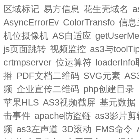
区域标记
易方信息
花生壳域名
a
AsyncErrorEv
ColorTransfo
信息
机位摄像机
AS自适应
getUserMe
js页面跳转
视频监控
as3与toolTi
crtmpserver
位运算符
loaderInf
播
PDF文档二维码
SVG元素
AS
频
企业宣传二维码
php创建目录
苹果HLS
AS3视频截屏
基元数据
击事件
apache防盗链
as3影片剪
频
as3左声道
3D滚动
FMS命令