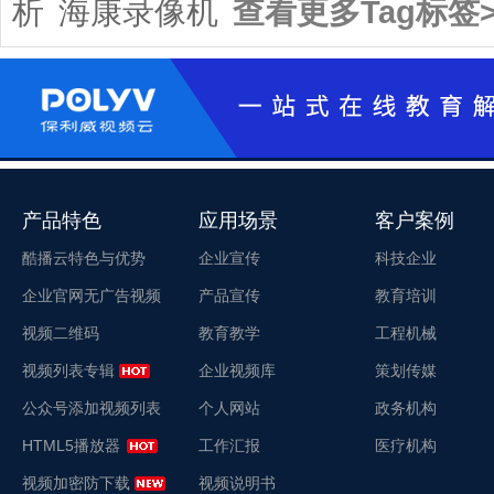
析
海康录像机
查看更多Tag标签>
产品特色
应用场景
客户案例
酷播云特色与优势
企业宣传
科技企业
企业官网无广告视频
产品宣传
教育培训
视频二维码
教育教学
工程机械
视频列表专辑
企业视频库
策划传媒
公众号添加视频列表
个人网站
政务机构
HTML5播放器
工作汇报
医疗机构
视频加密防下载
视频说明书