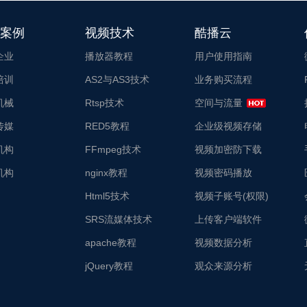
案例
视频技术
酷播云
企业
播放器教程
用户使用指南
培训
AS2与AS3技术
业务购买流程
机械
Rtsp技术
空间与流量
传媒
RED5教程
企业级视频存储
机构
FFmpeg技术
视频加密防下载
机构
nginx教程
视频密码播放
Html5技术
视频子账号(权限)
SRS流媒体技术
上传客户端软件
apache教程
视频数据分析
jQuery教程
观众来源分析