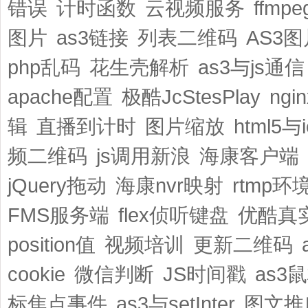
错误
计时函数
云视频服务
ffmp
图片
as3链接
列表二维码
AS3
php乱码
花生壳解析
as3与js通信
apache配置
极酷JcStesPlay
ngi
辑
直播到计时
图片缩放
html5与i
频二维码
js调用新浪
海康客户端
jQuery拖动
海康nvr映射
rtmp环
FMS服务端
flex侦听键盘
优酷真
position值
视频培训
更新二维码
cookie
微信判断
JS时间戳
as3
标焦点事件
as3与setInter
图文推