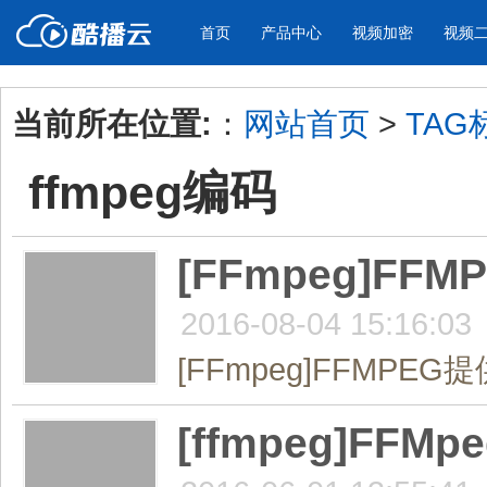
首页
产品中心
视频加密
视频
当前所在位置:
：
网站首页
>
TAG
产品与新功能
应用场景
ffmpeg编码
视频加密防下载防录屏
酷播云 | 
企业宣传
产品宣传
教学课程全终端视频加密
免费稳定无广
企业视频宣传，提升企业形象
通过视频来展示产
防下载/防盗录/防录屏/防篡改
帮助企业视频
色
[FFmpeg]F
2016-08-04 15:16:03
个人网站
工作汇报
为个人网站、博客论坛，添加视频
工作场景的工作汇
[FFmpeg]FFMPE
内容
年会节目
[ffmpeg]F