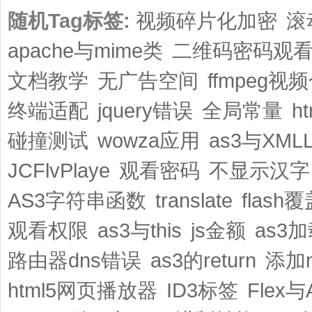
随机Tag标签:
视频碎片化加密
滚
apache与mime类
二维码密码观
文档教学
无广告空间
ffmpeg视
终端适配
jquery错误
全局常量
h
碰撞测试
wowza应用
as3与XMLLi
JCFlvPlaye
观看密码
不显示汉字
AS3字符串函数
translate
flash
观看权限
as3与this
js金额
as3加
路由器dns错误
as3的return
添加
html5网页播放器
ID3标签
Flex与A