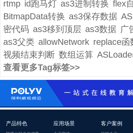
rtmp
id跑马灯
as3进制转换
fle
BitmapData转换
as3保存数据
A
密代码
as3移到顶层
as3数据
广
as3父类
allowNetwork
replace
视频结束判断
数组运算
ASLoade
查看更多Tag标签>>
产品特色
应用场景
客户案例