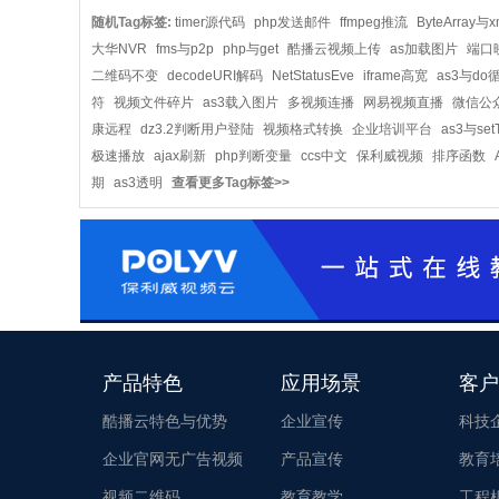
随机Tag标签:
timer源代码
php发送邮件
ffmpeg推流
ByteArray与
大华NVR
fms与p2p
php与get
酷播云视频上传
as加载图片
端口
二维码不变
decodeURI解码
NetStatusEve
iframe高宽
as3与do
符
视频文件碎片
as3载入图片
多视频连播
网易视频直播
微信公
康远程
dz3.2判断用户登陆
视频格式转换
企业培训平台
as3与set
极速播放
ajax刷新
php判断变量
ccs中文
保利威视频
排序函数
期
as3透明
查看更多Tag标签>>
产品特色
应用场景
客户
酷播云特色与优势
企业宣传
科技
企业官网无广告视频
产品宣传
教育
视频二维码
教育教学
工程