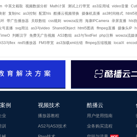
xm
中英文截取
视频数据分析
Math计算
测试上行带宽
as3应用域
video音量
Cut
映射
复制mc
as3控制
配置hls
酷播云视频替换
摄像机直播
as3时间格式
html
循环
带广告播放器
关联数组
css规则
wowza应用
海康IPCamera
录屏直播
hls
众号直播
svg用法
as3与video
SharedObject
html5图表
ffmpeg直播
摄像头IP
h
TimeO
判断汉字
免费无广告视频
AS3数组
as3与TextFiel
php注释
wowza流媒
AS3与flex
red5播放器
FMS带宽
as3加载xml出错
ffmpeg压缩视频
localX
enco
案例
视频技术
酷播云
企业
播放器教程
用户使用指南
培训
AS2与AS3技术
业务购买流程
机械
Rtsp技术
空间与流量