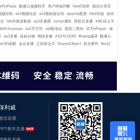
eFlvPlaye
酷播云视频秒开
用户终端判断
html5加密
微信分享页
5视频控制
as3视频信息
as3随机验证码
apache配置
html传值
保持
协议
html5推送数据
as3矢量图
cursor属性
双机位直播
XML转义字
tml5与canvas
as2空字符
swf取地址
医院二维码
JCFlvPlayer
海
体
as3变量
鼠标右键
网络直播
AS3与JSON
ffmpeg编译
酷播云
deURI函数
会议直播
正则表达式
SharedObject
双击事件
flex日
保利威
微信直播
PPT教学直播
摄像机直播
售前咨询