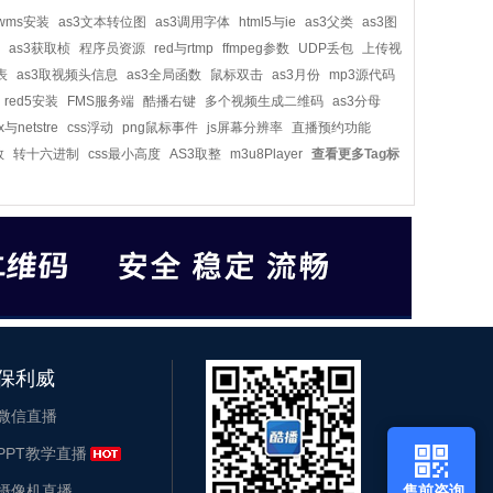
wms安装
as3文本转位图
as3调用字体
html5与ie
as3父类
as3图
as3获取桢
程序员资源
red与rtmp
ffmpeg参数
UDP丢包
上传视
表
as3取视频头信息
as3全局函数
鼠标双击
as3月份
mp3源代码
red5安装
FMS服务端
酷播右键
多个视频生成二维码
as3分母
ex与netstre
css浮动
png鼠标事件
js屏幕分辨率
直播预约功能
数
转十六进制
css最小高度
AS3取整
m3u8Player
查看更多Tag标
保利威
微信直播
PPT教学直播
摄像机直播
售前咨询