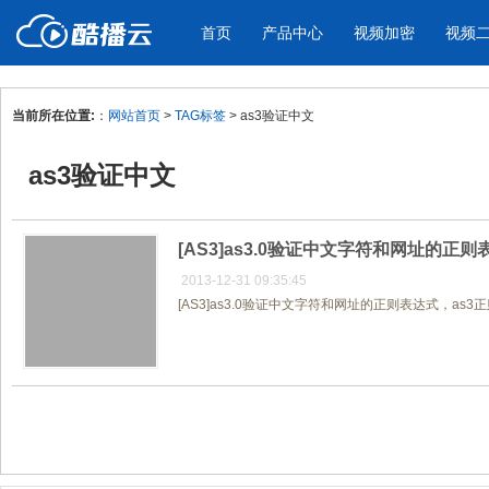
首页
产品中心
视频加密
视频
当前所在位置:
：
网站首页
>
TAG标签
> as3验证中文
产品与新功能
应用场景
as3验证中文
视频加密防下载防录屏
酷播云 | 
企业宣传
产品宣传
教学课程全终端视频加密
免费稳定无广
企业视频宣传，提升企业形象
通过视频来展示产
防下载/防盗录/防录屏/防篡改
帮助企业视频
色
[AS3]as3.0验证中文字符和网址的正则
2013-12-31 09:35:45
[AS3]as3.0验证中文字符和网址的正则表达式，as3正则
个人网站
工作汇报
为个人网站、博客论坛，添加视频
工作场景的工作汇
内容
年会节目
共1页/1条