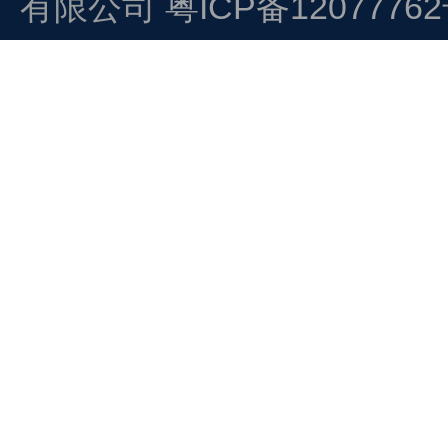
有限公司
粤ICP备1207776