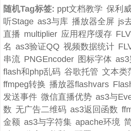
随机Tag标签:
ppt文档教学
保利
听Stage
as3与库
播放器全屏
js
直播
multiplier
应用程序缓存
FL
名
as3验证QQ
视频数据统计
FL
串流
PNGEncoder
图标字体
as
flash和php乱码
谷歌托管
文本类
ffmpeg转换
播放器flashvars
Fla
发送事件
微信直播优势
as3与Ev
数
无广告二维码
as3返回函数
f
金额
as3与字符集
apache环境