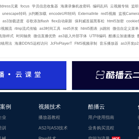
ddress元素
focus
学员信息收集器
海康录像机改密码
编码乱码
云视频专辑
监听
unescape转码
js判断加载
encodeURI转码
ExternalInte
red5视频
监视Camer
as3加载进度
谷歌添加flash
flex自动刷新
保利威首届黑客松
html5加密
cooki
布视频流
rtmp流式传输
as3时间工具
red5并发
html5图表
js跳转
微信自定义菜单
去除样式
时间轴类
微信直播优势
as3嵌入外部字体
UTF8编码
酷播云加速播放
3滤镜用法
海康DDNS远程访问
JcFlvPlayerT
FMS视频录制
音乐播放器
as3开发p2
案例
视频技术
酷播云
企业
播放器教程
用户使用指南
培训
AS2与AS3技术
业务购买流程
机械
Rtsp技术
空间与流量