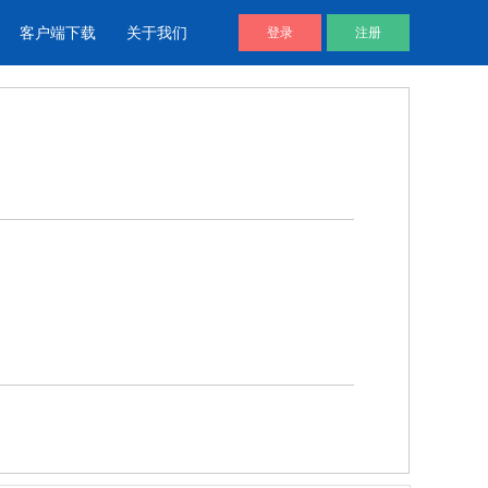
客户端下载
关于我们
登录
注册
酷播V4 | 免费视频播放器
企业视频库
帮助用户通过代码直接调用视频文
企业视频宣传，提升企业形象
件进放播放
视频说明书
产品视频说明书，产品安装应用视
频说明书