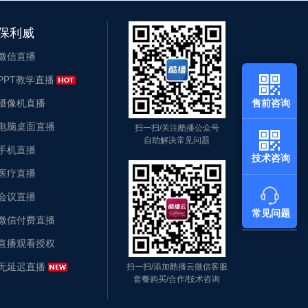
保利威
微信直播
PPT教学直播
摄像机直播
售前咨询
电脑桌面直播
扫一扫/关注酷播公众号
自助解决常见问题
手机直播
技术咨询
医疗直播
会议直播
常见问题
微信付费直播
直播观看授权
无延迟直播
扫一扫/添加酷播云微信客服
套餐购买/合作/技术咨询