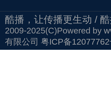
酷播，让传播更生动 / 
2009-2025(C)Powered by
w
有限公司
粤ICP备1207776