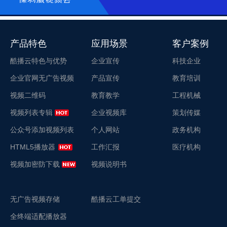
产品特色
应用场景
客户案例
酷播云特色与优势
企业宣传
科技企业
企业官网无广告视频
产品宣传
教育培训
视频二维码
教育教学
工程机械
视频列表专辑
企业视频库
策划传媒
公众号添加视频列表
个人网站
政务机构
HTML5播放器
工作汇报
医疗机构
视频加密防下载
视频说明书
无广告视频存储
酷播云工单提交
全终端适配播放器