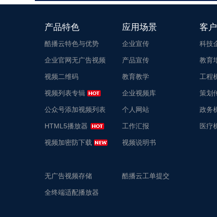
产品特色
应用场景
客户
酷播云特色与优势
企业宣传
科技
企业官网无广告视频
产品宣传
教育
视频二维码
教育教学
工程
视频列表专辑
企业视频库
策划
公众号添加视频列表
个人网站
政务
HTML5播放器
工作汇报
医疗
视频加密防下载
视频说明书
无广告视频存储
酷播云工单提交
全终端适配播放器