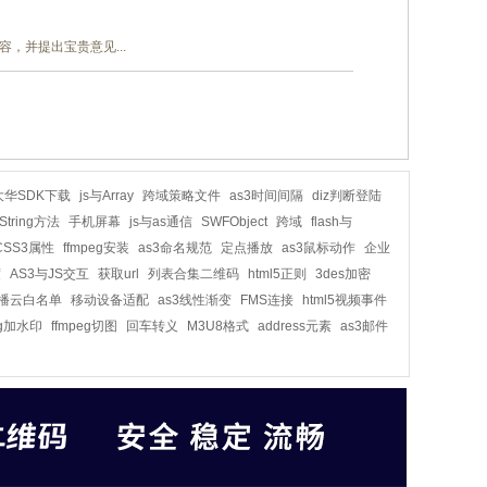
，并提出宝贵意见...
大华SDK下载
js与Array
跨域策略文件
as3时间间隔
diz判断登陆
oString方法
手机屏幕
js与as通信
SWFObject
跨域
flash与
CSS3属性
ffmpeg安装
as3命名规范
定点播放
as3鼠标动作
企业
度
AS3与JS交互
获取url
列表合集二维码
html5正则
3des加密
播云白名单
移动设备适配
as3线性渐变
FMS连接
html5视频事件
eg加水印
ffmpeg切图
回车转义
M3U8格式
address元素
as3邮件