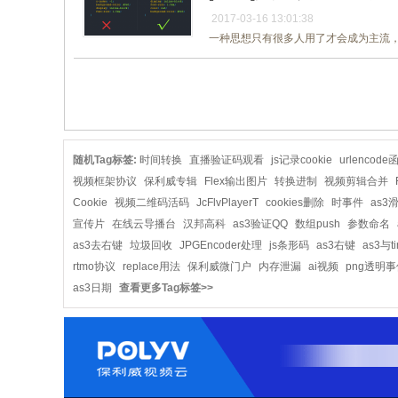
2017-03-16 13:01:38
一种思想只有很多人用了才会成为主流，
共1页/3条
随机Tag标签:
时间转换
直播验证码观看
js记录cookie
urlencode
视频框架协议
保利威专辑
Flex输出图片
转换进制
视频剪辑合并
Cookie
视频二维码活码
JcFlvPlayerT
cookies删除
时事件
as3
宣传片
在线云导播台
汉邦高科
as3验证QQ
数组push
参数命名
as3去右键
垃圾回收
JPGEncoder处理
js条形码
as3右键
as3与t
rtmo协议
replace用法
保利威微门户
内存泄漏
ai视频
png透明
as3日期
查看更多Tag标签>>