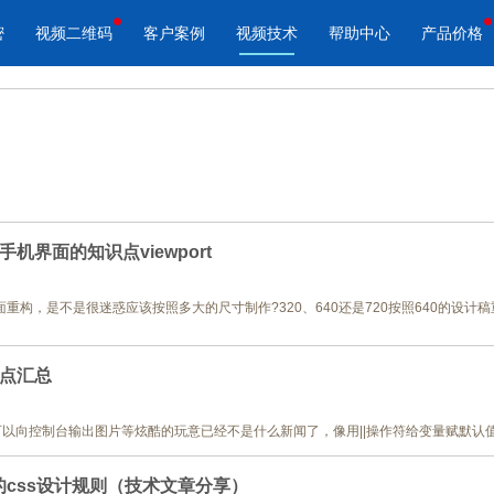
密
视频二维码
客户案例
视频技术
帮助中心
产品价格
酷播云 | 企业视频轻松上云
酷播云视频二维码
品宣传
教学网站
免费稳定无广告视频云服务
自动生成视频二维码
视频来展示产品新功能、新特
在线教育在线教学应用场景
帮助企业视频轻松上云
快速实现视频二维码宣传营销
手机界面的知识点viewport
构，是不是很迷惑应该按照多大的尺寸制作?320、640还是720按照640的设计稿重
作汇报
体育培训
场景的工作汇报、年度总结、
体育运动、体育赛事教学培训
节目
识点汇总
og()可以向控制台输出图片等炫酷的玩意已经不是什么新闻了，像用||操作符给变量赋默认值
a前端的css设计规则（技术文章分享）