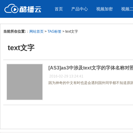
首页
产品中心
视频加密
视频
当前所在位置:
：
网站首页
>
TAG标签
> text文字
产品与新功能
应用场景
text文字
视频加密防下载防录屏
酷播云 | 
企业宣传
产品宣传
教学课程全终端视频加密
免费稳定无广
企业视频宣传，提升企业形象
通过视频来展示产
防下载/防盗录/防录屏/防篡改
帮助企业视频
色
[AS3]as3中涉及text文字的字体名称对
2016-02-29 13:24:41
因为神奇的中文有时也是会遇到国外同学都不知道原因
个人网站
工作汇报
为个人网站、博客论坛，添加视频
工作场景的工作汇
内容
年会节目
共1页/1条