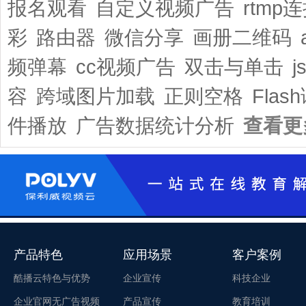
报名观看
自定义视频广告
rtmp
彩
路由器
微信分享
画册二维码
频弹幕
cc视频广告
双击与单击
容
跨域图片加载
正则空格
Flas
件播放
广告数据统计分析
查看更
产品特色
应用场景
客户案例
酷播云特色与优势
企业宣传
科技企业
企业官网无广告视频
产品宣传
教育培训