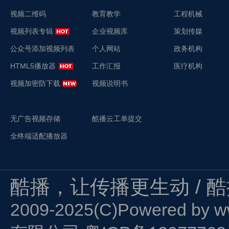
视频二维码
教育教学
工程机械
视频列表专辑
企业视频库
策划传媒
公众号添加视频列表
个人网站
政务机构
HTML5播放器
工作汇报
医疗机构
视频加密防下载
视频说明书
无广告视频存储
酷播云工单提交
全终端适配播放器
酷播，让传播更生动 / 
2009-2025(C)Powered by
w