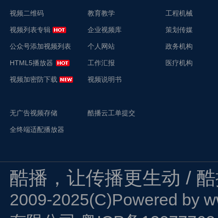
视频二维码
教育教学
工程机械
视频列表专辑
企业视频库
策划传媒
公众号添加视频列表
个人网站
政务机构
HTML5播放器
工作汇报
医疗机构
视频加密防下载
视频说明书
无广告视频存储
酷播云工单提交
全终端适配播放器
酷播，让传播更生动 / 
2009-2025(C)Powered by
w