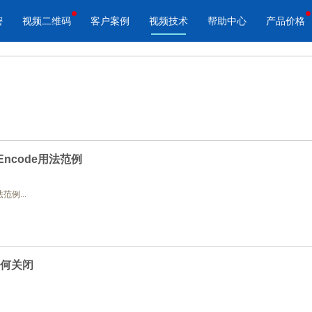
密
视频二维码
客户案例
视频技术
帮助中心
产品价格
酷播云 | 企业视频轻松上云
酷播云视频二维码
品宣传
教学网站
免费稳定无广告视频云服务
自动生成视频二维码
视频来展示产品新功能、新特
在线教育在线教学应用场景
帮助企业视频轻松上云
快速实现视频二维码宣传营销
Encode用法范例
范例...
作汇报
体育培训
场景的工作汇报、年度总结、
体育运动、体育赛事教学培训
节目
如何关闭