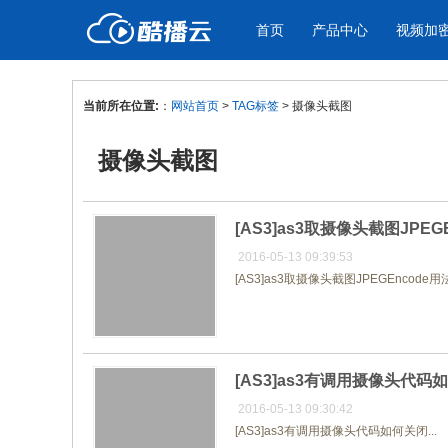
首页
产品中心
视频加
当前所在位置:
：
网站首页
>
TAG标签
> 摄像头截图
产品与新功能
应用场景
摄像头截图
视频加密防下载防录屏
企业宣传
产
教学课程全终端视频加密
企业视频宣传，提升企业形象
通过
防下载/防盗录/防录屏/防篡改
色
[AS3]as3取摄像头截图JPEG
2016-05-13 09:39:53
[AS3]as3取摄像头截图JPEGEncode用法
个人网站
工
为个人网站、博客论坛，添加视频
工作
内容
年会
[AS3]as3有调用摄像头代码
2016-05-13 09:30:42
[AS3]as3有调用摄像头代码如何关闭...