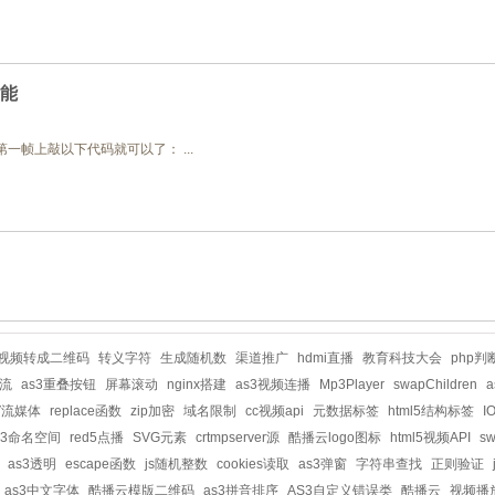
功能
轴第一帧上敲以下代码就可以了： ...
视频转成二维码
转义字符
生成随机数
渠道推广
hdmi直播
教育科技大会
php判
流
as3重叠按钮
屏幕滚动
nginx搭建
as3视频连播
Mp3Player
swapChildren
TV流媒体
replace函数
zip加密
域名限制
cc视频api
元数据标签
html5结构标签
I
S3命名空间
red5点播
SVG元素
crtmpserver源
酷播云logo图标
html5视频API
sw
as3透明
escape函数
js随机整数
cookies读取
as3弹窗
字符串查找
正则验证
as3中文字体
酷播云模版二维码
as3拼音排序
AS3自定义错误类
酷播云
视频播