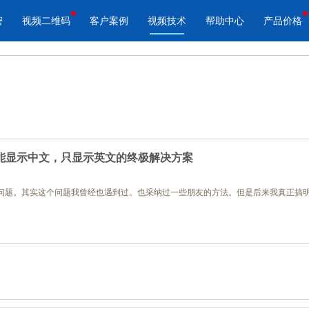
密
视频二维码
客户案例
视频技术
帮助中心
产品价格
酷播云 | 企业视频轻松上云
酷播云视频二维码
品宣传
教学网站
免费稳定无广告视频云服务
自动生成视频二维码
视频来展示产品新功能、新特
在线教育在线教学应用场景
帮助企业视频轻松上云
快速实现视频二维码宣传营销
HP等不能显示中文，只显示英文的终极解决方案
中文问题。其实这个问题我曾经也遇到过。也采纳过一些朋友的方法。但是后来我真正
作汇报
体育培训
场景的工作汇报、年度总结、
体育运动、体育赛事教学培训
节目