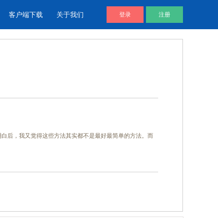
客户端下载
关于我们
登录
注册
酷播V4 | 免费视频播放器
企业视频库
帮助用户通过代码直接调用视频文
企业视频宣传，提升企业形象
件进放播放
搞明白后，我又觉得这些方法其实都不是最好最简单的方法。而
视频说明书
产品视频说明书，产品安装应用视
频说明书