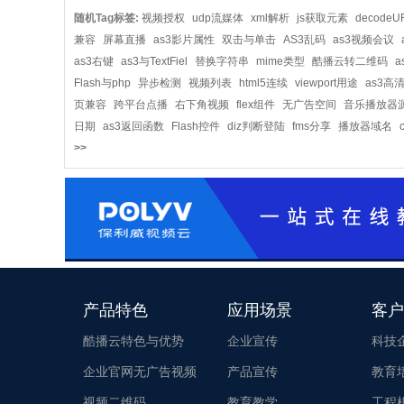
随机Tag标签:
视频授权
udp流媒体
xml解析
js获取元素
decode
兼容
屏幕直播
as3影片属性
双击与单击
AS3乱码
as3视频会议
as3右键
as3与TextFiel
替换字符串
mime类型
酷播云转二维码
a
Flash与php
异步检测
视频列表
html5连续
viewport用途
as3高
页兼容
跨平台点播
右下角视频
flex组件
无广告空间
音乐播放器
日期
as3返回函数
Flash控件
diz判断登陆
fms分享
播放器域名
>>
产品特色
应用场景
客户
酷播云特色与优势
企业宣传
科技
企业官网无广告视频
产品宣传
教育
视频二维码
教育教学
工程