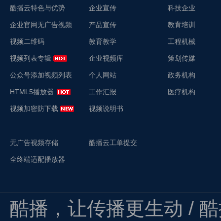
酷播云特色与优势
企业宣传
科技企业
企业官网无广告视频
产品宣传
教育培训
视频二维码
教育教学
工程机械
视频列表专辑
企业视频库
策划传媒
公众号添加视频列表
个人网站
政务机构
HTML5播放器
工作汇报
医疗机构
视频加密防下载
视频说明书
无广告视频存储
酷播云工单提交
全终端适配播放器
酷播，让传播更生动 / 