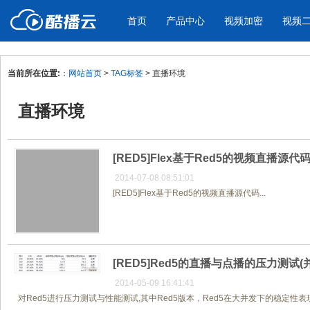
首页
产品中心
视频加密
视频
当前所在位置:
：
网站首页
>
TAG标签
> 直播环境
产品与新功能
应用场景
直播环境
视频加密防下载防录屏
酷播云 | 
企业宣传
产品宣传
教学课程全终端视频加密
免费稳定无广
企业视频宣传，提升企业形象
通过视频来展示产
防下载/防盗录/防录屏/防篡改
帮助企业视频
色
[RED5]Flex基于Red5的视频直播源代
2014-07-08 08:51:01
[RED5]Flex基于Red5的视频直播源代码...
个人网站
工作汇报
为个人网站、博客论坛，添加视频
工作场景的工作汇
内容
年会节目
[RED5]Red5的直播与点播的压力测试
2014-05-09 16:41:41
对Red5进行压力测试与性能测试,其中Red5版本，Red5在大并发下的稳定性表