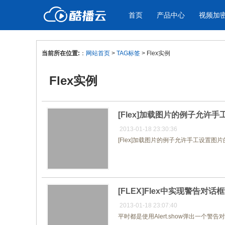
首页
产品中心
视频加
当前所在位置:
：
网站首页
>
TAG标签
> Flex实例
产品与新功能
应用场景
Flex实例
视频加密防下载防录屏
企业宣传
产
教学课程全终端视频加密
企业视频宣传，提升企业形象
通过
防下载/防盗录/防录屏/防篡改
色
[Flex]加载图片的例子允许
2013-01-18 23:30:36
[Flex]加载图片的例子允许手工设置图片的
个人网站
工
为个人网站、博客论坛，添加视频
工作
内容
年会
[FLEX]Flex中实现警告对话框
2013-01-18 23:07:40
平时都是使用Alert.show弹出一个警告对话框