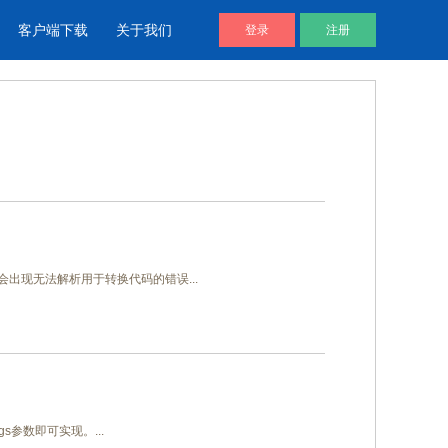
客户端下载
关于我们
登录
注册
酷播V4 | 免费视频播放器
企业视频库
帮助用户通过代码直接调用视频文
企业视频宣传，提升企业形象
件进放播放
可以会出现无法解析用于转换代码的错误...
视频说明书
产品视频说明书，产品安装应用视
频说明书
ags参数即可实现。...