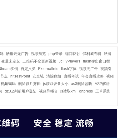
代码
酷播云无广告
视频预览
php登录
端口映射
保利威专辑
酷播
变量未定义
二维码不变更新视频
JcFlvPlayerT
flash弹出窗口拦
Stream实例
自定义类
ExternalInte
flash字体
视频无广告
视频引
子节点
hitTestPoint
安全域
清除数组
直播考试
年会直播攻略
视频
视频编码
删除影片剪辑
js获取设备大小
as3删除监听
ASP解析
切
dz3.2判断用户登陆
视频导播台
js读取xml
onpress
工单系统