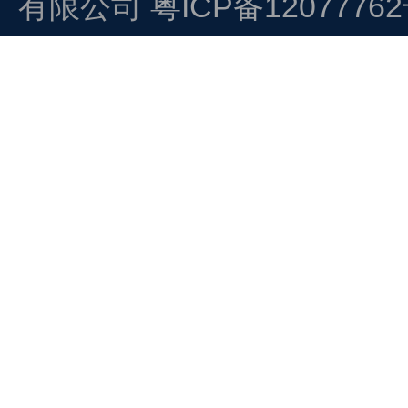
有限公司
粤ICP备1207776