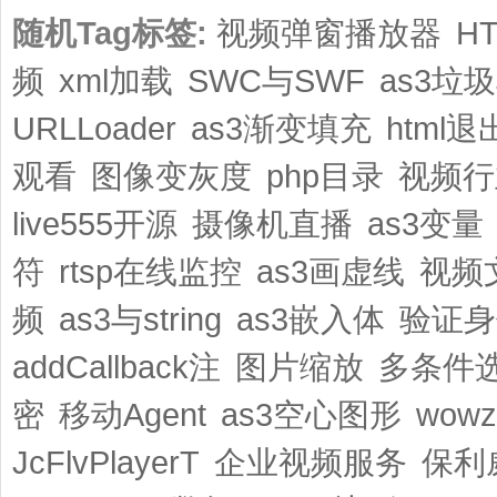
随机Tag标签:
视频弹窗播放器
H
频
xml加载
SWC与SWF
as3垃
URLLoader
as3渐变填充
html
观看
图像变灰度
php目录
视频行
live555开源
摄像机直播
as3变量
符
rtsp在线监控
as3画虚线
视频文
频
as3与string
as3嵌入体
验证身
addCallback注
图片缩放
多条件
密
移动Agent
as3空心图形
wow
JcFlvPlayerT
企业视频服务
保利