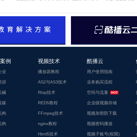
案例
视频技术
酷播云
企业
播放器教程
用户使用指南
培训
AS2与AS3技术
业务购买流程
机械
Rtsp技术
空间与流量
传媒
RED5教程
企业级视频存储
机构
FFmpeg技术
视频加密防下载
机构
nginx教程
视频密码播放
Html5技术
视频子账号(权限)