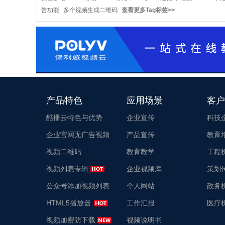
告功能
多个视频生成二维码
查看更多Tag标签>>
产品特色
应用场景
客户
酷播云特色与优势
企业宣传
科技
企业官网无广告视频
产品宣传
教育
视频二维码
教育教学
工程
视频列表专辑
企业视频库
策划
公众号添加视频列表
个人网站
政务
HTML5播放器
工作汇报
医疗
视频加密防下载
视频说明书