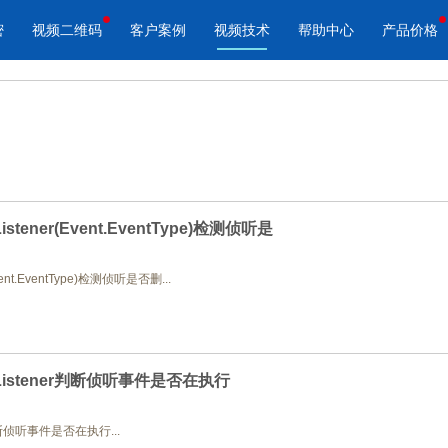
密
视频二维码
客户案例
视频技术
帮助中心
产品价格
酷播云 | 企业视频轻松上云
酷播云视频二维码
品宣传
教学网站
免费稳定无广告视频云服务
自动生成视频二维码
视频来展示产品新功能、新特
在线教育在线教学应用场景
帮助企业视频轻松上云
快速实现视频二维码宣传营销
istener(Event.EventType)检测侦听是
vent.EventType)检测侦听是否删...
作汇报
体育培训
场景的工作汇报、年度总结、
体育运动、体育赛事教学培训
节目
ntListener判断侦听事件是否在执行
er判断侦听事件是否在执行...