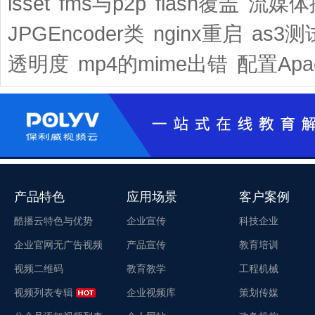
isset
fms与p2p
flash覆盖
流媒体
JPGEncoder类
nginx重启
as3
透明度
mp4的mime出错
配置Apa
产品特色
应用场景
客户案例
酷播云特色与优势
企业宣传
科技企业
企业官网无广告视频
产品宣传
教育培训
视频二维码
教育教学
工程机械
视频列表专辑
企业视频库
策划传媒