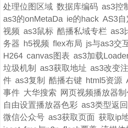
处理位图区域
数据库编码
as3控
as3的onMetaDa
ie的hack
AS3
视频
as3鼠标
酷播私域专栏
as
务器
h5视频
flex布局
js与as3交
H264
canvas图表
as3加载Loade
垃圾机制
as3获取地址
as3改变
件
as3复制
酷播右键
html5资源
事件
大华搜索
网页视频播放器制
自由设置播放器色彩
as3类型返
微信公众号
as3获取页面
获取ip