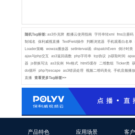
共1页/1条
随机Tag标签:
as3扑克牌
酷播云使用指南
字符串转xml
fms注册码
制域名
保利威视直播
TextField操作
判断浏览器
手机观看白名单
Loader策略
wowza播放器
setInterval函
dispatchEven
倒计时类
ajax与php交互
as3返回函数
php字符串
tcp协议
js获取时间
ap
器
js替换写法
as3实例
f4v格式
html5缓存
二维数组
Ticker类
获
do循环
php与escape
as3错误处理
视频二维码美化
手机音频播
直播
查看更多Tag标签>>
产品特色
应用场景
客户