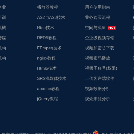
企业
播放器教程
用户使用指南
培训
AS2与AS3技术
业务购买流程
机械
Rtsp技术
空间与流量
传媒
RED5教程
企业级视频存储
机构
FFmpeg技术
视频加密防下载
机构
nginx教程
视频密码播放
Html5技术
视频子账号(权限)
SRS流媒体技术
上传客户端软件
apache教程
视频数据分析
jQuery教程
观众来源分析