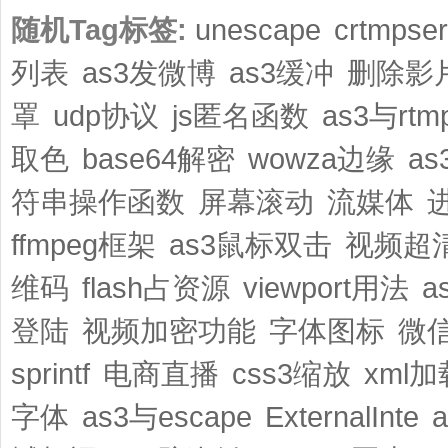
随机Tag标签:
unescape
crtmpser
列表
as3发微博
as3缓冲
删除影
罩
udp协议
js匿名函数
as3与rtm
取色
base64解密
wowza边缘
a
符串操作函数
屏幕滚动
流媒体
ffmpeg框架
as3鼠标双击
视频超
维码
flash占资源
viewport用法
a
登陆
视频加密功能
字体图标
微
sprintf
电商直播
css3缩放
xml加
字体
as3与escape
ExternalInte
a