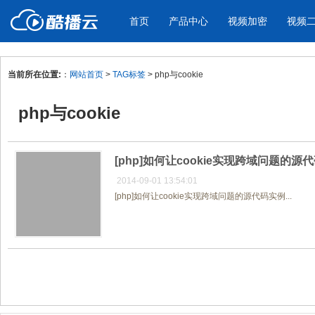
首页
产品中心
视频加密
视频
当前所在位置:
：
网站首页
>
TAG标签
> php与cookie
产品与新功能
应用场景
php与cookie
视频加密防下载防录屏
酷播云 | 
企业宣传
产品宣传
教学课程全终端视频加密
免费稳定无广
企业视频宣传，提升企业形象
通过视频来展示产
防下载/防盗录/防录屏/防篡改
帮助企业视频
色
[php]如何让cookie实现跨域问题的源
2014-09-01 13:54:01
[php]如何让cookie实现跨域问题的源代码实例...
个人网站
工作汇报
为个人网站、博客论坛，添加视频
工作场景的工作汇
内容
年会节目
共1页/1条