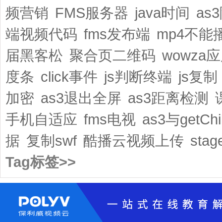
频营销
FMS服务器
java时间
as
端视频代码
fms发布端
mp4不能
届黑客松
聚合页二维码
wowza
度条
click事件
js判断终端
js复制
加密
as3退出全屏
as3距离检测
手机自适应
fms电视
as3与getChi
据
复制swf
酷播云视频上传
stag
Tag标签>>