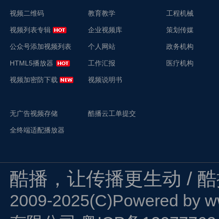
视频二维码
教育教学
工程机械
视频列表专辑
企业视频库
策划传媒
公众号添加视频列表
个人网站
政务机构
HTML5播放器
工作汇报
医疗机构
视频加密防下载
视频说明书
无广告视频存储
酷播云工单提交
全终端适配播放器
酷播，让传播更生动 / 
2009-2025(C)Powered by
w