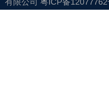
有限公司
粤ICP备1207776