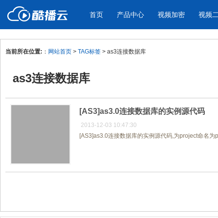
首页
产品中心
视频加密
视频
当前所在位置:
：
网站首页
>
TAG标签
> as3连接数据库
产品与新功能
应用场景
as3连接数据库
视频加密防下载防录屏
酷播云 | 
企业宣传
产品宣传
教学课程全终端视频加密
免费稳定无广
企业视频宣传，提升企业形象
通过视频来展示产
防下载/防盗录/防录屏/防篡改
帮助企业视频
色
[AS3]as3.0连接数据库的实例源代码
2013-12-03 10:47:30
[AS3]as3.0连接数据库的实例源代码,为project命名为p
个人网站
工作汇报
为个人网站、博客论坛，添加视频
工作场景的工作汇
内容
年会节目
共1页/1条