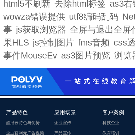
html5不刷新
去除html标签
as3右
wowza错误提供
utf8编码乱码
Ne
事
js获取浏览器
全屏与退出全屏
果HLS
js控制图片
fms音频
css
事件MouseEv
as3图片预览
浏览
产品特色
应用场景
客户案例
酷播云特色与优势
企业宣传
科技企业
企业官网无广告视频
产品宣传
教育培训