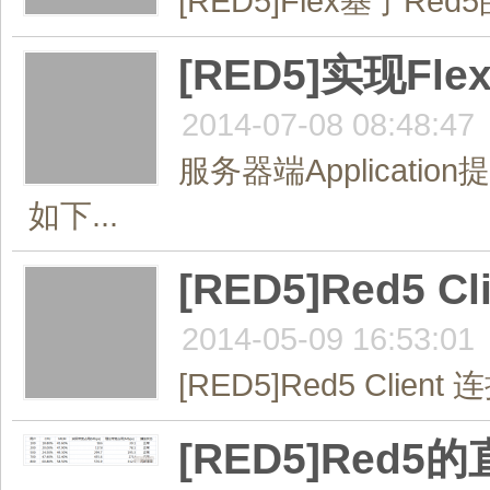
[RED5]Flex基于Re
[RED5]实现F
2014-07-08 08:48:47
服务器端Applicati
如下...
[RED5]Red5 Cl
2014-05-09 16:53:01
[RED5]Red5 Client 连
[RED5]Red