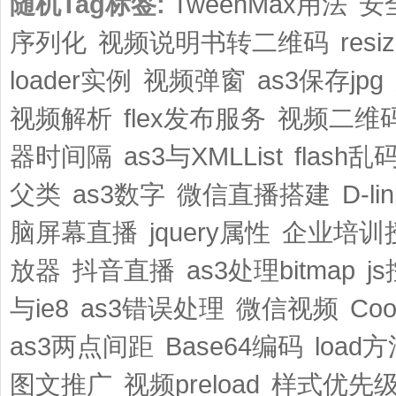
随机Tag标签:
TweenMax用法
安
序列化
视频说明书转二维码
res
loader实例
视频弹窗
as3保存jpg
视频解析
flex发布服务
视频二维
器时间隔
as3与XMLList
flash乱
父类
as3数字
微信直播搭建
D-l
脑屏幕直播
jquery属性
企业培训
放器
抖音直播
as3处理bitmap
j
与ie8
as3错误处理
微信视频
Co
as3两点间距
Base64编码
load
图文推广
视频preload
样式优先