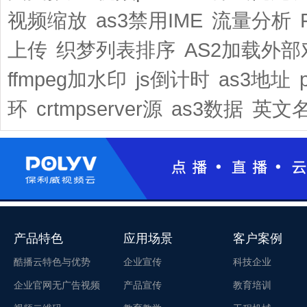
视频缩放
as3禁用IME
流量分析
上传
织梦列表排序
AS2加载外部
ffmpeg加水印
js倒计时
as3地址
环
crtmpserver源
as3数据
英文
产品特色
应用场景
客户案例
酷播云特色与优势
企业宣传
科技企业
企业官网无广告视频
产品宣传
教育培训