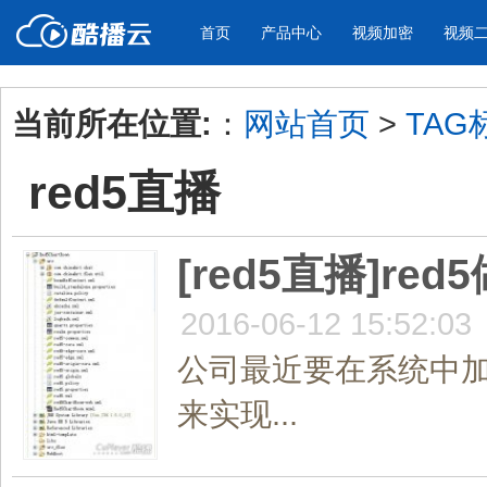
首页
产品中心
视频加密
视频
当前所在位置:
：
网站首页
>
TAG
产品与新功能
应用场景
red5直播
视频加密防下载防录屏
酷播云 | 
企业宣传
产品宣传
教学课程全终端视频加密
免费稳定无广
企业视频宣传，提升企业形象
通过视频来展示产
防下载/防盗录/防录屏/防篡改
帮助企业视频
色
[red5直播]r
2016-06-12 15:52:03
个人网站
工作汇报
为个人网站、博客论坛，添加视频
工作场景的工作汇
公司最近要在系统中加
内容
年会节目
来实现...