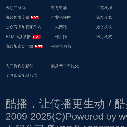
视频二维码
教育教学
工程机械
视频列表专辑
企业视频库
策划传媒
公众号添加视频列表
个人网站
政务机构
HTML5播放器
工作汇报
医疗机构
视频加密防下载
视频说明书
无广告视频存储
酷播云工单提交
全终端适配播放器
酷播，让传播更生动 / 
2009-2025(C)Powered by
w