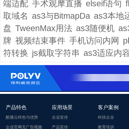
端适配
手术观摩直播
elseif语句
取域名
as3与BitmapDa
as3本地
盘
TweenMax用法
as3随便机
a
牌
视频结束事件
手机访问内网
p
符转换
js截取字符串
as3适应内
产品特色
应用场景
客户案例
酷播云特色与优势
企业宣传
科技企业
企业官网无广告视频
产品宣传
教育培训