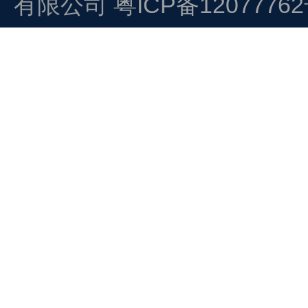
有限公司
粤ICP备1207776