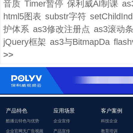
音质
Timer暂停
保利威AI制课
a
html5图表
substr字符
setChildIn
护体系
as3修改注册点
as3滚动
jQuery框架
as3与BitmapDa
flas
>>
产品特色
应用场景
客户案例
酷播云特色与优势
企业宣传
科技企业
企业官网无广告视频
产品宣传
教育培训