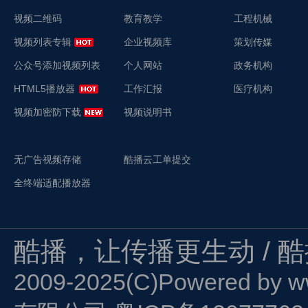
视频二维码
教育教学
工程机械
视频列表专辑
企业视频库
策划传媒
公众号添加视频列表
个人网站
政务机构
HTML5播放器
工作汇报
医疗机构
视频加密防下载
视频说明书
无广告视频存储
酷播云工单提交
全终端适配播放器
酷播，让传播更生动 / 
2009-2025(C)Powered by
w