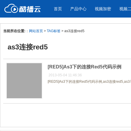
首页
产品中心
视频加密
视频
当前所在位置:
：
网站首页
>
TAG标签
> as3连接red5
产品与新功能
应用场景
as3连接red5
视频加密防下载防录屏
酷播云 | 
企业宣传
产品宣传
教学课程全终端视频加密
免费稳定无广
企业视频宣传，提升企业形象
通过视频来展示产
防下载/防盗录/防录屏/防篡改
帮助企业视频
色
[RED5]As3下的连接Red5代码示例
2013-05-04 11:46:36
[RED5]As3下的连接Red5代码示例,as3连接red5,as3与
个人网站
工作汇报
为个人网站、博客论坛，添加视频
工作场景的工作汇
内容
年会节目
共1页/1条