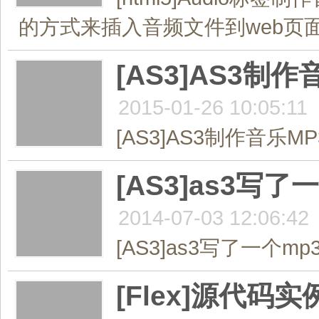
的方式来插入音频文件到web页面中
[AS3]AS3制
2015-01-26 10:05:11
[AS3]AS3制作音乐M
[AS3]as3
2014-07-03 12:06:42
[AS3]as3写了一个m
[Flex]源代码