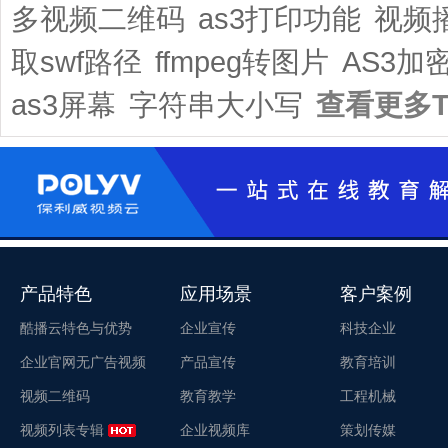
多视频二维码
as3打印功能
视频
取swf路径
ffmpeg转图片
AS3加
as3屏幕
字符串大小写
查看更多T
产品特色
应用场景
客户案例
酷播云特色与优势
企业宣传
科技企业
企业官网无广告视频
产品宣传
教育培训
视频二维码
教育教学
工程机械
视频列表专辑
企业视频库
策划传媒