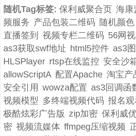
随机Tag标签:
保利威聚合页
海康
频服务
产品包装二维码
随机颜色
直播签到
视频专栏二维码
56网
as3获取swf地址
html5控件
as3
HLSPlayer
rtsp在线监控
安全沙
allowScriptA
配置Apache
淘宝产
安全引用
wowza配置
as3回调函
视频模型
多终端视频代码
报名观
极酷炫彩广告版
zip加密
保利威
密
视频流媒体
ffmpeg压缩视频