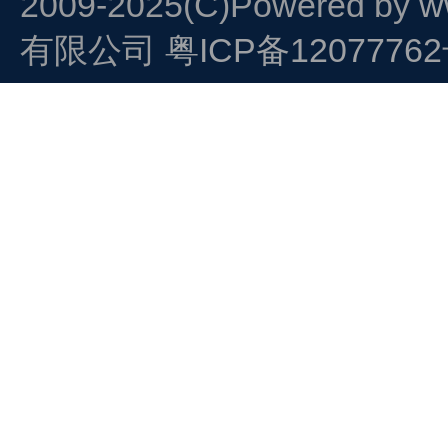
2009-2025(C)Powered by
w
有限公司
粤ICP备1207776