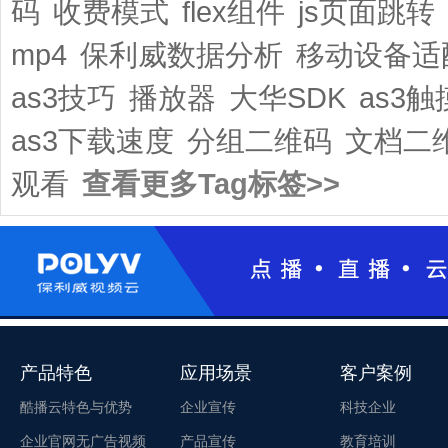
码
收费模式
flex组件
js页面跳转
mp4
保利威数据分析
移动设备适
as3技巧
播放器
大华SDK
as3
as3下载速度
分组二维码
文档二
观看
查看更多Tag标签>>
产品特色
应用场景
客户案例
酷播云特色与优势
企业宣传
科技企业
企业官网无广告视频
产品宣传
教育培训