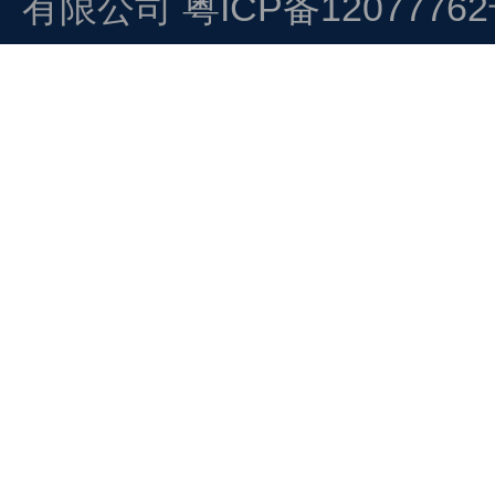
有限公司
粤ICP备1207776