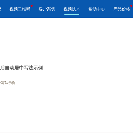
密
视频二维码
客户案例
视频技术
帮助中心
产品价格
酷播云 | 企业视频轻松上云
酷播云视频二维码
品宣传
教学网站
免费稳定无广告视频云服务
自动生成视频二维码
视频来展示产品新功能、新特
在线教育在线教学应用场景
帮助企业视频轻松上云
快速实现视频二维码宣传营销
分页后自动居中写法示例
写法示例...
作汇报
体育培训
场景的工作汇报、年度总结、
体育运动、体育赛事教学培训
节目