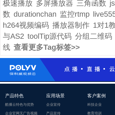
极速播放
多屏播放器
三角函数
j
数
durationchan
监控rtmp
live5
h264视频编码
播放器制作
1对1
与AS2
toolTip源代码
分组二维码
线
查看更多Tag标签>>
产品特色
应用场景
客户案例
酷播云特色与优势
企业宣传
科技企业
企业官网无广告视频
产品宣传
教育培训