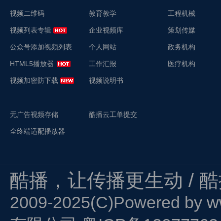
视频二维码
教育教学
工程机械
视频列表专辑
企业视频库
策划传媒
公众号添加视频列表
个人网站
政务机构
HTML5播放器
工作汇报
医疗机构
视频加密防下载
视频说明书
无广告视频存储
酷播云工单提交
全终端适配播放器
酷播，让传播更生动 / 
2009-2025(C)Powered by
w