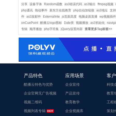
分享
设备字体
Random函数
as3错误代码
as3输出
ffmpeg视频
php通讯
拖动事件
新东方在线教育
php自动加链接
as3地址
支持
件
as3发邮件
ExternalInte
js页面高度
电脑桌面直播
wp视频插件
onCuePoint
酷播云logo图标
Date类
视频播放
as3初始化
navig
专辑
顺序播放
php字符集
jQuery设置内容
查看更多Tag标签>>
产品特色
应用场景
客户
酷播云特色与优势
企业宣传
科技
企业官网无广告视频
产品宣传
教育
视频二维码
教育教学
工程
视频列表专辑
企业视频库
策划