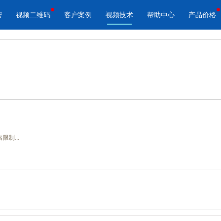
密
视频二维码
客户案例
视频技术
帮助中心
产品价格
酷播云 | 企业视频轻松上云
酷播云视频二维码
品宣传
教学网站
免费稳定无广告视频云服务
自动生成视频二维码
视频来展示产品新功能、新特
在线教育在线教学应用场景
帮助企业视频轻松上云
快速实现视频二维码宣传营销
制...
作汇报
体育培训
场景的工作汇报、年度总结、
体育运动、体育赛事教学培训
节目