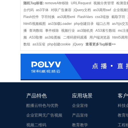
随机Tag标签:
removeAttr移除
URLRequest
视频分类管理
检测音
台代码
as3字体
对联广告兼容
jQuery文档
as3调用swf
企业视频
Flash控件
字符转换
as3调用xml
FlashVars
css3缩放
截取字符
html5视频截图
as3加载Loader
php创建目录
端口占用
as与js交
播
查询数组
事件移除
视频行业
as3随机类
AS3索引数组
mc注
频
AS3取整
as3绘图板
二维码密码观看
用户端浏览器
html5调用
数组
as3压缩
php创建cookie
jQuery
查看更多Tag标签>>
产品特色
应用场景
客户
酷播云特色与优势
企业宣传
科技
企业官网无广告视频
产品宣传
教育
视频二维码
教育教学
工程