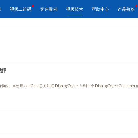
密
视频二维码
客户案例
视频技术
帮助中心
产品价格
酷播云 | 企业视频轻松上云
酷播云视频二维码
品宣传
教学网站
免费稳定无广告视频云服务
自动生成视频二维码
视频来展示产品新功能、新特
在线教育在线教学应用场景
帮助企业视频轻松上云
快速实现视频二维码宣传营销
x理解
用 addChild() 方法把 DisplayObject 加到一个 DisplayObjectContainer 的 disp
作汇报
体育培训
场景的工作汇报、年度总结、
体育运动、体育赛事教学培训
节目