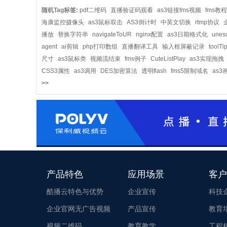
随机Tag标签:
pdf二维码
直播验证码观看
as3链接fms视频
fms教程
海康监控摄像头
as3鼠标双击
AS3倒计时
中英文切换
rtmp协议
播放
替换字符串
navigateToUR
nginx配置
as3日期格式化
une
agent
ai剪辑
php打印数组
直播翻译工具
输入框屏蔽记录
tool
尺寸
as3鼠标类
视频流结束
fms例子
CuteListPlay
as3实现拖拽
CSS3属性
as3调用
DES加密算法
透明flash
fms5限制域名
as
>>
产品特色
应用场景
客户
酷播云特色与优势
企业宣传
科技
企业官网无广告视频
产品宣传
教育
视频二维码
教育教学
工程