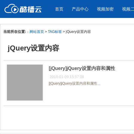
首页
产品中心
视频加密
视频
当前所在位置:
：
网站首页
>
TAG标签
> jQuery设置内容
产品与新功能
应用场景
jQuery设置内容
视频加密防下载防录屏
酷播云 | 
企业宣传
产品宣传
教学课程全终端视频加密
免费稳定无广
企业视频宣传，提升企业形象
通过视频来展示产
防下载/防盗录/防录屏/防篡改
帮助企业视频
色
[jQuery]jQuery设置内容和属性
2018-01-09 15:57:08
[jQuery]jQuery设置内容和属性...
个人网站
工作汇报
为个人网站、博客论坛，添加视频
工作场景的工作汇
内容
年会节目
共1页/1条