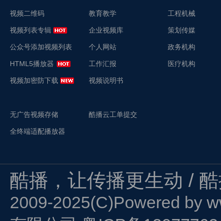
视频二维码
教育教学
工程机械
视频列表专辑
企业视频库
策划传媒
公众号添加视频列表
个人网站
政务机构
HTML5播放器
工作汇报
医疗机构
视频加密防下载
视频说明书
无广告视频存储
酷播云工单提交
全终端适配播放器
酷播，让传播更生动 / 
2009-2025(C)Powered by
w