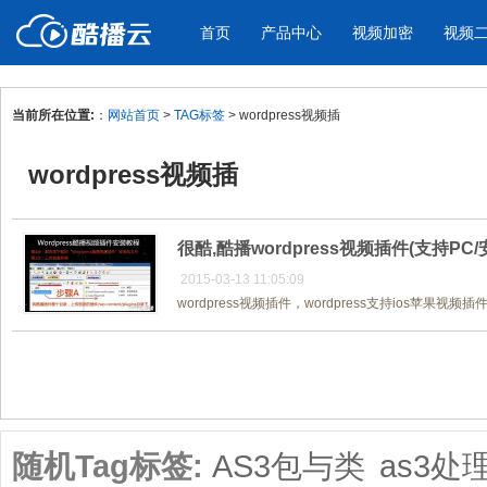
首页
产品中心
视频加密
视频
当前所在位置:
：
网站首页
>
TAG标签
> wordpress视频插
产品与新功能
应用场景
wordpress视频插
视频加密防下载防录屏
酷播云 | 
企业宣传
产品宣传
教学课程全终端视频加密
免费稳定无广
企业视频宣传，提升企业形象
通过视频来展示产
防下载/防盗录/防录屏/防篡改
帮助企业视频
色
很酷,酷播wordpress视频插件(支持PC
2015-03-13 11:05:09
wordpress视频插件，wordpress支持ios苹果视
个人网站
工作汇报
为个人网站、博客论坛，添加视频
工作场景的工作汇
内容
年会节目
共1页/1条
随机Tag标签:
AS3包与类
as3处理