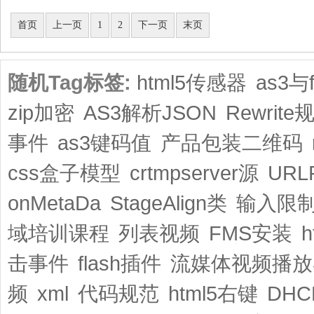
共2页/11条
首页
上一页
1
2
下一页
末页
随机Tag标签:
html5传感器
as3与f
zip加密
AS3解析JSON
Rewrite
事件
as3键码值
产品包装二维码
css盒子模型
crtmpserver源
URL
onMetaDa
StageAlign类
输入限
域培训课程
列表视频
FMS安装
击事件
flash插件
流媒体视频播放
频
xml
代码规范
html5右键
DHC