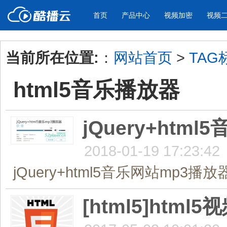
首页
产品中心
视频加密
视频
当前所在位置:
：
网站首页
>
TAG
产品与新功能
应用场景
html5音乐播放器
视频加密防下载防录屏
酷播云 | 
企业宣传
产品宣传
教学课程全终端视频加密
免费稳定无广
企业视频宣传，提升企业形象
通过视频来展示产
防下载/防盗录/防录屏/防篡改
帮助企业视频
色
jQuery+htm
2018-01-19 17:23:42
个人网站
工作汇报
为个人网站、博客论坛，添加视频
工作场景的工作汇
jQuery+html5音乐网站mp3播放器
内容
年会节目
[html5]ht