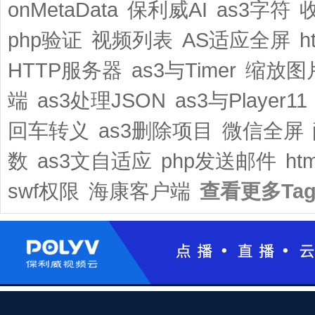
onMetaData
保利威AI
as3字符
php验证
视频列表
AS适应全屏
h
HTTP服务器
as3与Timer
缩放图
端
as3处理JSON
as3与Player11
回车转义
as3删除项目
微信全屏
数
as3文自适应
php发送邮件
ht
swf权限
海康客户端
查看更多Ta