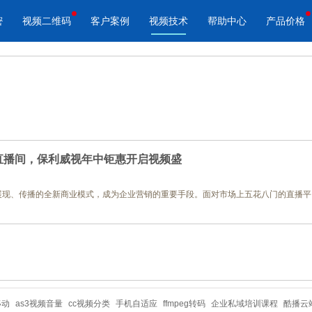
密
视频二维码
客户案例
视频技术
帮助中心
产品价格
酷播云 | 企业视频轻松上云
酷播云视频二维码
品宣传
教学网站
免费稳定无广告视频云服务
自动生成视频二维码
视频来展示产品新功能、新特
在线教育在线教学应用场景
帮助企业视频轻松上云
快速实现视频二维码宣传营销
属直播间，保利威视年中钜惠开启视频盛
展现、传播的全新商业模式，成为企业营销的重要手段。面对市场上五花八门的直播平
作汇报
体育培训
场景的工作汇报、年度总结、
体育运动、体育赛事教学培训
节目
移动
as3视频音量
cc视频分类
手机自适应
ffmpeg转码
企业私域培训课程
酷播云