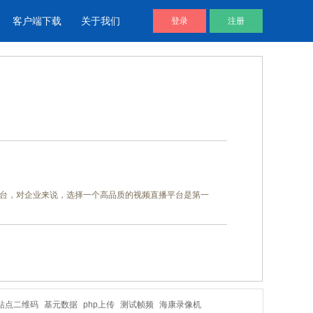
客户端下载
关于我们
登录
注册
酷播V4 | 免费视频播放器
企业视频库
帮助用户通过代码直接调用视频文
企业视频宣传，提升企业形象
件进放播放
台，对企业来说，选择一个高品质的视频直播平台是第一
视频说明书
产品视频说明书，产品安装应用视
频说明书
站点二维码
基元数据
php上传
测试帧频
海康录像机