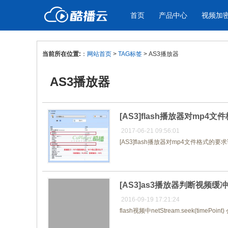
首页
产品中心
视频加
当前所在位置:
：
网站首页
>
TAG标签
> AS3播放器
产品与新功能
应用场景
AS3播放器
视频加密防下载防录屏
企业宣传
产
教学课程全终端视频加密
企业视频宣传，提升企业形象
通过
防下载/防盗录/防录屏/防篡改
色
[AS3]flash播放器对mp
2017-06-21 09:56:01
[AS3]flash播放器对mp4文件格式的要求
个人网站
工
为个人网站、博客论坛，添加视频
工作
内容
年会
[AS3]as3播放器判断视频
2016-09-19 17:21:24
flash视频中netStream.seek(time