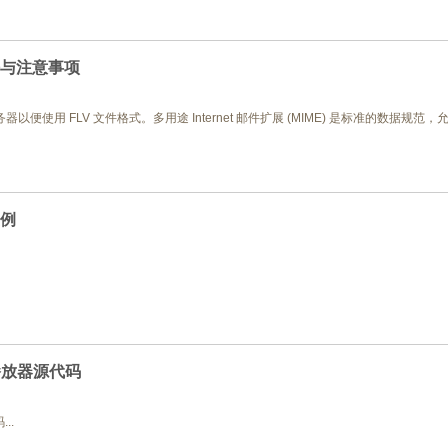
写法与注意事项
使用 FLV 文件格式。多用途 Internet 邮件扩展 (MIME) 是标准的数据规范，允许您通过 
实例
乐播放器源代码
..