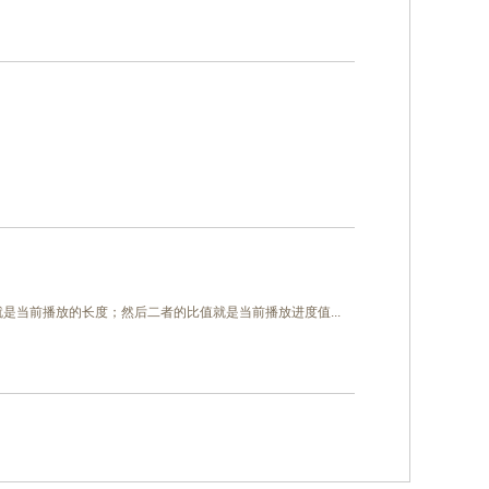
置，也就是当前播放的长度；然后二者的比值就是当前播放进度值...