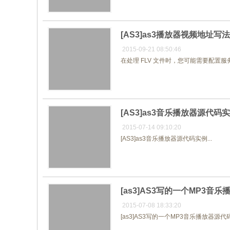
[AS3]as3播放器视频地址
2015-09-21 08:50:46
在处理 FLV 文件时，您可能需要配置服务器以便
[AS3]as3音乐播放器源代码
2015-07-14 09:10:20
[AS3]as3音乐播放器源代码实例...
[as3]AS3写的一个MP3音
2015-07-08 18:33:20
[as3]AS3写的一个MP3音乐播放器源代码.