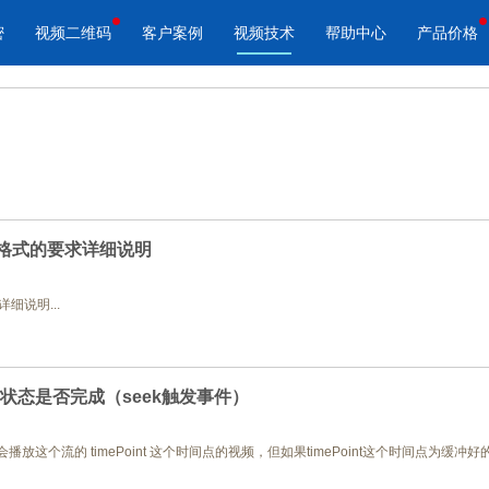
密
视频二维码
客户案例
视频技术
帮助中心
产品价格
酷播云 | 企业视频轻松上云
酷播云视频二维码
品宣传
教学网站
免费稳定无广告视频云服务
自动生成视频二维码
视频来展示产品新功能、新特
在线教育在线教学应用场景
帮助企业视频轻松上云
快速实现视频二维码宣传营销
4文件格式的要求详细说明
详细说明...
作汇报
体育培训
场景的工作汇报、年度总结、
体育运动、体育赛事教学培训
节目
缓冲状态是否完成（seek触发事件）
Point) 会播放这个流的 timePoint 这个时间点的视频，但如果timePoint这个时间点为缓冲好的