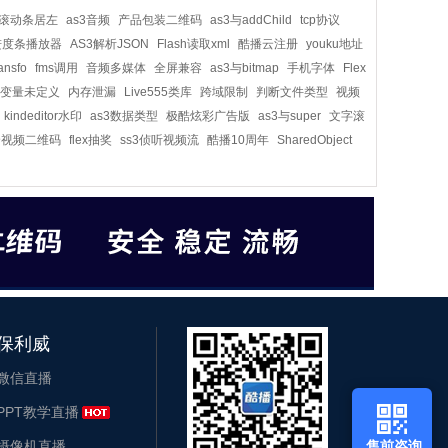
滚动条居左
as3音频
产品包装二维码
as3与addChild
tcp协议
进度条播放器
AS3解析JSON
Flash读取xml
酷播云注册
youku地址
ansfo
fms调用
音频多媒体
全屏兼容
as3与bitmap
手机字体
Flex
变量未定义
内存泄漏
Live555类库
跨域限制
判断文件类型
视频
kindeditor水印
as3数据类型
极酷炫彩广告版
as3与super
文字滚
全视频二维码
flex抽奖
ss3侦听视频流
酷播10周年
SharedObject
保利威
微信直播
PPT教学直播
摄像机直播
售前咨询