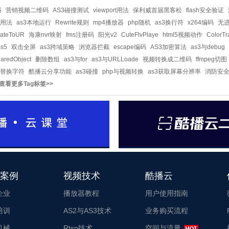
播
营销视频二维码
AS3碰撞测试
viewport用法
保利威首届黑客松
flash安全验证
用法
as3本地运行
Rewrite规则
mp4播放器
php随机
as3换行符
x264编码
无
gateToUR
海康nvr映射
fms注册码
阳光v2
CuteFlvPlaye
html5视频动作
ColorTr
ms5
双击全屏
as3跨域策略
浏览器拦截
escape编码
AS3加密算法
as3与debug
aredObject
删除数组
as3与for
as3与URLLoade
视频转换成二维码
ffmpeg切图
3替换字符
酷播云分享功能
as3碰撞
php与视频转换
as3获取屏幕分辨率
消防安
查看更多Tag标签>>
案例
视频技术
酷播云
企业
播放器教程
用户使用指南
培训
AS2与AS3技术
业务购买流程
机械
Rtsp技术
空间与流量