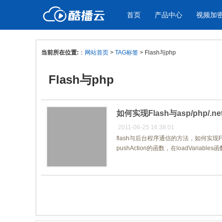
首页
产品中心
视频加
当前所在位置:
：
网站首页
>
TAG标签
> Flash与php
产品与新功能
应用场景
Flash与php
视频加密防下载防录屏
企业宣传
产
教学课程全终端视频加密
企业视频宣传，提升企业形象
通过
防下载/防盗录/防录屏/防篡改
色
如何实现Flash与asp/php/.n
2011-06-25 16:38:01
flash与后台程序通信的方法，如何实现Fl
个人网站
工
pushAction的函数，在loadVariable
为个人网站、博客论坛，添加视频
工作
内容
年会
共1页/1条