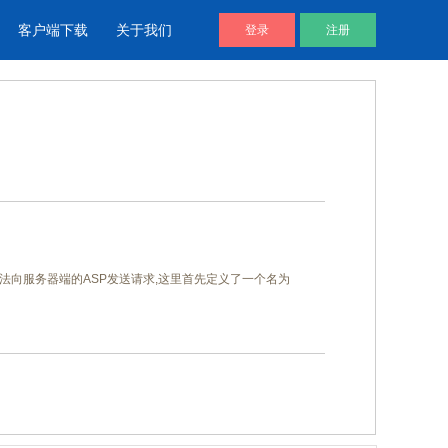
客户端下载
关于我们
登录
注册
酷播V4 | 免费视频播放器
企业视频库
帮助用户通过代码直接调用视频文
企业视频宣传，提升企业形象
件进放播放
通过GET方法向服务器端的ASP发送请求,这里首先定义了一个名为
视频说明书
产品视频说明书，产品安装应用视
频说明书