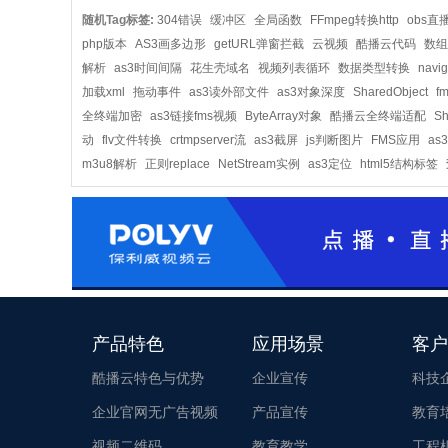
随机Tag标签:
304错误
缓冲区
全局函数
FFmpeg转换http
obs直
php版本
AS3画多边形
getURL弹窗拦截
云视频
酷播云代码
数组
解析
as3时间间隔
花生壳域名
视频列表循环
数据类型转换
navi
加载xml
拖动事件
as3读外部文件
as3对象深度
SharedObject
f
全终端加密
as3链接fms视频
ByteArray对象
酷播云全终端适配
Sh
动
flv文件转换
crtmpserver流
as3截屏
js判断图片
FMS应用
as
m3u8解析
正则replace
NetStream实例
as3定位
html5结构标签
产品特色
应用场景
客户
酷播云特色与优势
企业宣传
科技
企业官网无广告视频
产品宣传
教育
视频二维码
教育教学
工程