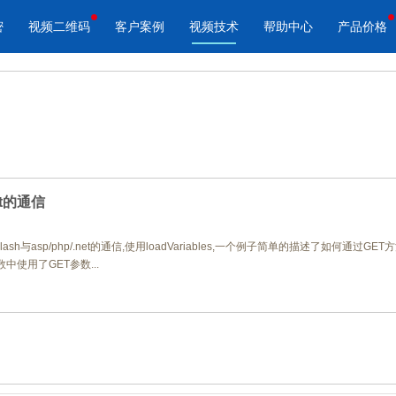
密
视频二维码
客户案例
视频技术
帮助中心
产品价格
酷播云 | 企业视频轻松上云
酷播云视频二维码
品宣传
教学网站
免费稳定无广告视频云服务
自动生成视频二维码
视频来展示产品新功能、新特
在线教育在线教学应用场景
帮助企业视频轻松上云
快速实现视频二维码宣传营销
et的通信
ash与asp/php/.net的通信,使用loadVariables,一个例子简单的描述了如何
作汇报
体育培训
s函数中使用了GET参数...
场景的工作汇报、年度总结、
体育运动、体育赛事教学培训
节目