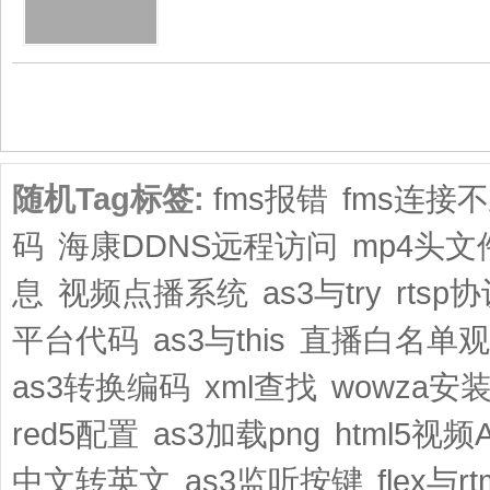
共1页/2条
随机Tag标签:
fms报错
fms连接
码
海康DDNS远程访问
mp4头文
息
视频点播系统
as3与try
rtsp
平台代码
as3与this
直播白名单观
as3转换编码
xml查找
wowza安
red5配置
as3加载png
html5视频A
中文转英文
as3监听按键
flex与rt