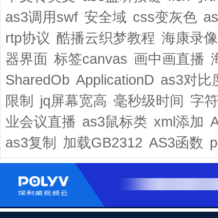
as3调用swf
安全域
css变灰色
a
rtp协议
酷播云织梦教程
海康录像
器界面
标签canvas
画中画直播
SharedOb
ApplicationD
as3对
限制
jq屏幕宽高
毫秒级时间
字
业会议直播
as3鼠标类
xml添加
as3复制
加载GB2312
AS3函数