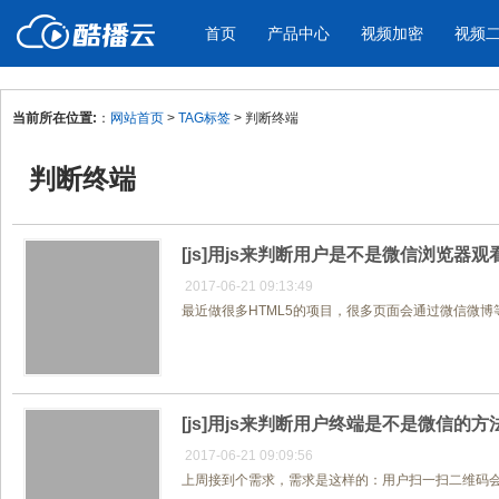
首页
产品中心
视频加密
视频
当前所在位置:
：
网站首页
>
TAG标签
> 判断终端
产品与新功能
应用场景
判断终端
视频加密防下载防录屏
酷播云 | 
企业宣传
产品宣传
教学课程全终端视频加密
免费稳定无广
企业视频宣传，提升企业形象
通过视频来展示产
防下载/防盗录/防录屏/防篡改
帮助企业视频
色
[js]用js来判断用户是不是微信浏览器
2017-06-21 09:13:49
最近做很多HTML5的项目，很多页面会通过微信微博
个人网站
工作汇报
为个人网站、博客论坛，添加视频
工作场景的工作汇
内容
年会节目
[js]用js来判断用户终端是不是微信的方
2017-06-21 09:09:56
上周接到个需求，需求是这样的：用户扫一扫二维码会产生