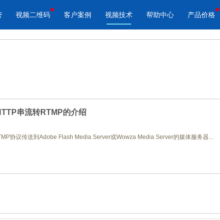
密
视频二维码
客户案例
视频技术
帮助中心
产品价格
酷播云 | 企业视频轻松上云
酷播云视频二维码
品宣传
教学网站
免费稳定无广告视频云服务
自动生成视频二维码
视频来展示产品新功能、新特
在线教育在线教学应用场景
帮助企业视频轻松上云
快速实现视频二维码宣传营销
行HTTP串流转RTMP的介绍
到Adobe Flash Media Server或Wowza Media Server的媒体服务器...
作汇报
体育培训
场景的工作汇报、年度总结、
体育运动、体育赛事教学培训
节目