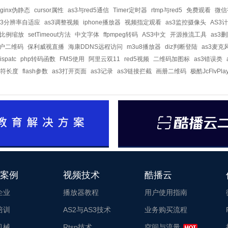
nginx伪静态
cursor属性
as3与red5通信
Timer定时器
rtmp与red5
免费观看
微信
S3分辨率自适应
as3调整视频
iphone播放器
视频指定观看
as3监控摄像头
AS3
比例缩放
setTimeout方法
中文字体
ffpmpeg转码
AS3中文
开源推流工具
as3
户二维码
保利威视直播
海康DDNS远程访问
m3u8播放器
diz判断登陆
as3麦克
ispatc
php转码函数
FMS使用
阿里云双11
red5视频
二维码加图标
as3错误类
符长度
flash参数
as3打开页面
as3记录
as3链接拦截
画册二维码
极酷JcFlvPla
案例
视频技术
酷播云
企业
播放器教程
用户使用指南
培训
AS2与AS3技术
业务购买流程
机械
Rtsp技术
空间与流量