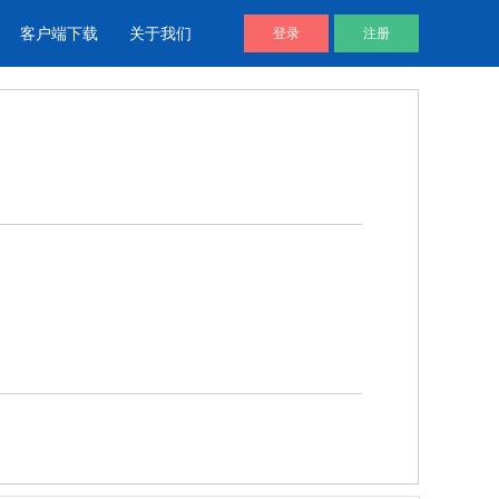
客户端下载
关于我们
登录
注册
酷播V4 | 免费视频播放器
企业视频库
帮助用户通过代码直接调用视频文
企业视频宣传，提升企业形象
件进放播放
视频说明书
产品视频说明书，产品安装应用视
频说明书