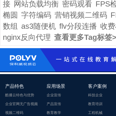
接
网站负载均衡
密码观看
FPS
椭圆
字符编码
营销视频二维码
数组
as3随便机
flv分段连播
收费
nginx反向代理
查看更多Tag标签>
产品特色
应用场景
客户案例
酷播云特色与优势
企业宣传
科技企业
企业官网无广告视频
产品宣传
教育培训
视频二维码
教育教学
工程机械