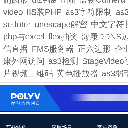
video
IIS装PHP
as3字符限制
a
setInter
unescape解密
中文字符
php与excel
flex抽奖
海康DDNS
信直播
FMS服务器
正六边形
企
康外网访问
as3检测
StageVide
片视频二维码
黄色播放器
as3弱
产品特色
应用场景
客户案例