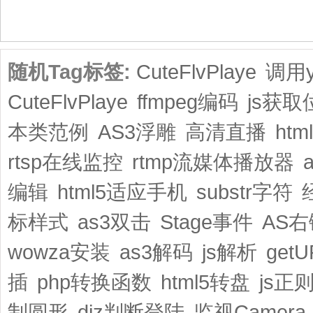
共1页/10条
随机Tag标签:
CuteFlvPlaye
调用y
CuteFlvPlaye
ffmpeg编码
js获取
本类范例
AS3浮雕
高清直播
ht
rtsp在线监控
rtmp流媒体播放器
编辑
html5适应手机
substr字符
标样式
as3双击
Stage事件
AS右
wowza安装
as3解码
js解析
get
插
php转换函数
html5转盘
js正
制圆形
diz判断登陆
监视Camera