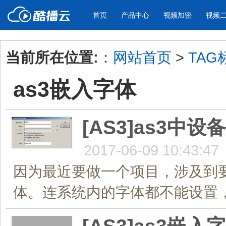
首页
产品中心
视频加密
视频
当前所在位置:
：
网站首页
>
TAG
产品与新功能
应用场景
as3嵌入字体
视频加密防下载防录屏
酷播云 | 
企业宣传
产品宣传
教学课程全终端视频加密
免费稳定无广
企业视频宣传，提升企业形象
通过视频来展示产
防下载/防盗录/防录屏/防篡改
帮助企业视频
色
[AS3]as3
2017-06-09 10:43:47
个人网站
工作汇报
为个人网站、博客论坛，添加视频
工作场景的工作汇
因为最近要做一个项目，涉及到要
内容
年会节目
体。连系统内的字体都不能设置，